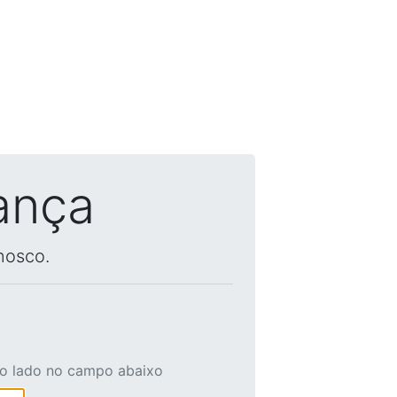
ança
nosco.
ao lado no campo abaixo