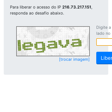
Para liberar o acesso
do IP
216.73.217.151
,
responda ao desafio abaixo.
Digite 
lado no
[trocar imagem]