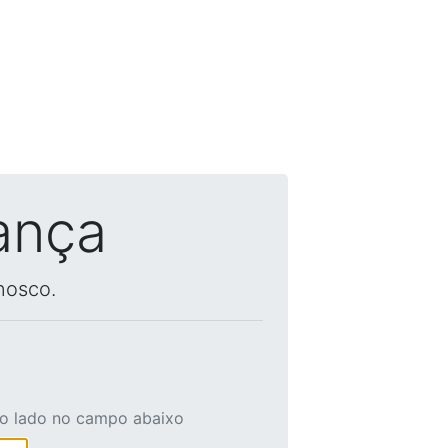
ança
nosco.
ao lado no campo abaixo