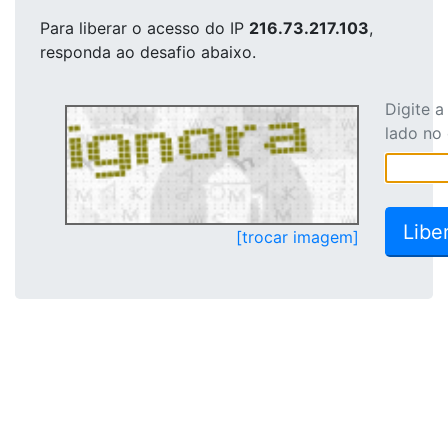
Para liberar o acesso
do IP
216.73.217.103
,
responda ao desafio abaixo.
Digite 
lado no
[trocar imagem]