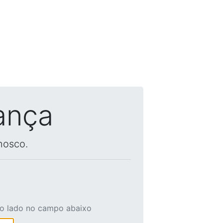
ança
nosco.
ao lado no campo abaixo