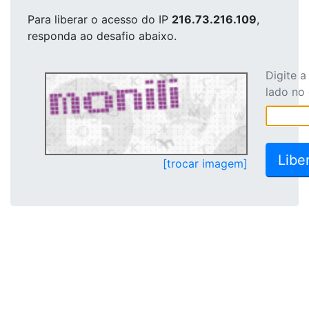
Para liberar o acesso
do IP
216.73.216.109
,
responda ao desafio abaixo.
Digite 
lado no
[trocar imagem]