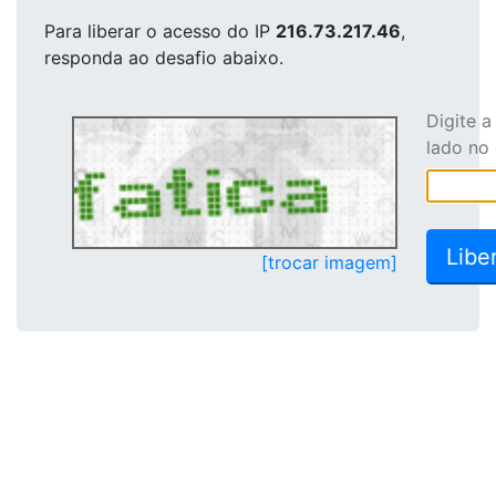
Para liberar o acesso
do IP
216.73.217.46
,
responda ao desafio abaixo.
Digite 
lado no
[trocar imagem]