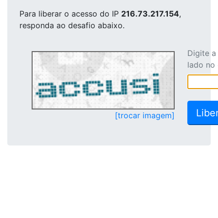
Para liberar o acesso
do IP
216.73.217.154
,
responda ao desafio abaixo.
Digite 
lado no
[trocar imagem]