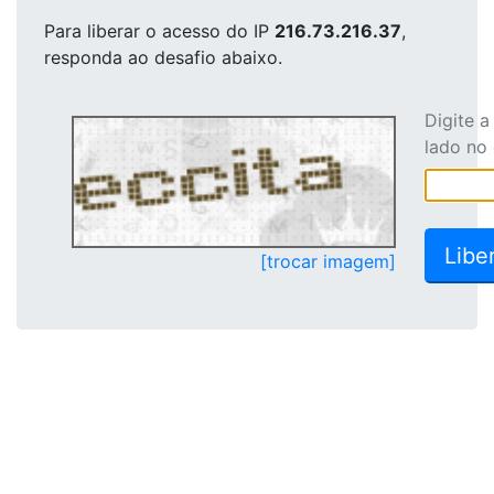
Para liberar o acesso
do IP
216.73.216.37
,
responda ao desafio abaixo.
Digite 
lado no
[trocar imagem]