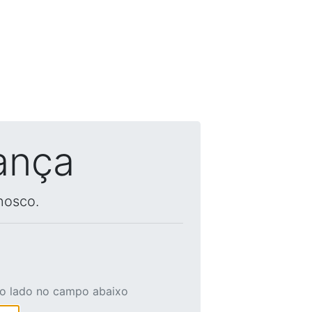
ança
nosco.
ao lado no campo abaixo