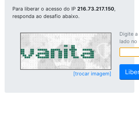
Para liberar o acesso
do IP
216.73.217.150
,
responda ao desafio abaixo.
Digite 
lado no
[trocar imagem]