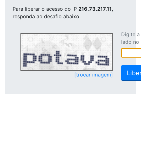
Para liberar o acesso
do IP
216.73.217.11
,
responda ao desafio abaixo.
Digite 
lado no
[trocar imagem]