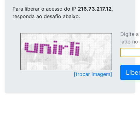
Para liberar o acesso
do IP
216.73.217.12
,
responda ao desafio abaixo.
Digite 
lado no
[trocar imagem]