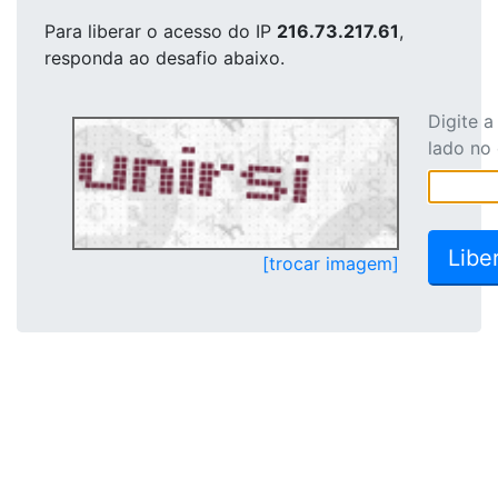
Para liberar o acesso
do IP
216.73.217.61
,
responda ao desafio abaixo.
Digite 
lado no
[trocar imagem]