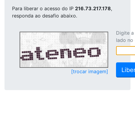
Para liberar o acesso
do IP
216.73.217.178
,
responda ao desafio abaixo.
Digite 
lado no
[trocar imagem]