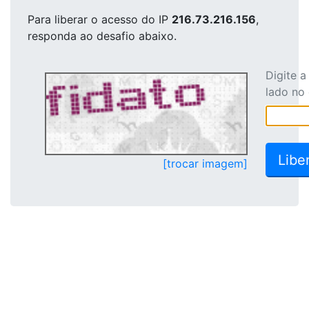
Para liberar o acesso
do IP
216.73.216.156
,
responda ao desafio abaixo.
Digite 
lado no
[trocar imagem]