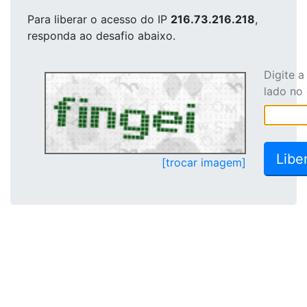
Para liberar o acesso
do IP
216.73.216.218
,
responda ao desafio abaixo.
Digite 
lado no
[trocar imagem]