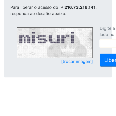
Para liberar o acesso
do IP
216.73.216.141
,
responda ao desafio abaixo.
Digite 
lado no
[trocar imagem]