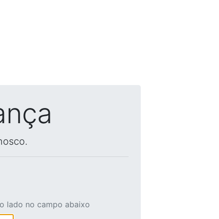
ança
nosco.
ao lado no campo abaixo