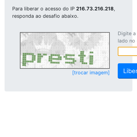
Para liberar o acesso
do IP
216.73.216.218
,
responda ao desafio abaixo.
Digite 
lado no
[trocar imagem]