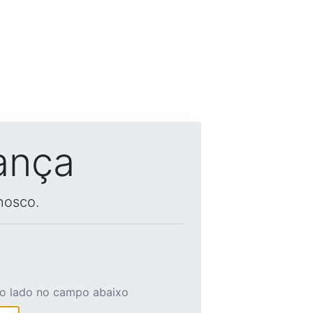
ança
nosco.
ao lado no campo abaixo