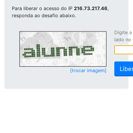
Para liberar o acesso
do IP
216.73.217.46
,
responda ao desafio abaixo.
Digite 
lado no
[trocar imagem]