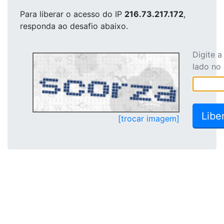
Para liberar o acesso
do IP
216.73.217.172
,
responda ao desafio abaixo.
Digite 
lado no
[trocar imagem]