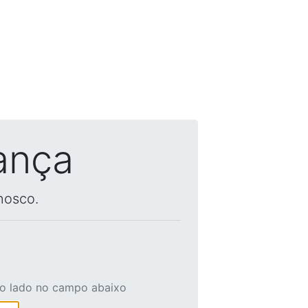
ança
nosco.
ao lado no campo abaixo