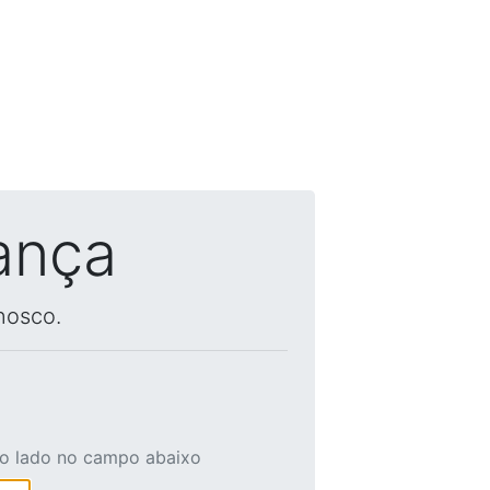
ança
nosco.
ao lado no campo abaixo