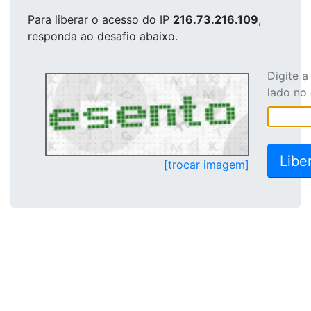
Para liberar o acesso
do IP
216.73.216.109
,
responda ao desafio abaixo.
Digite 
lado no
[trocar imagem]