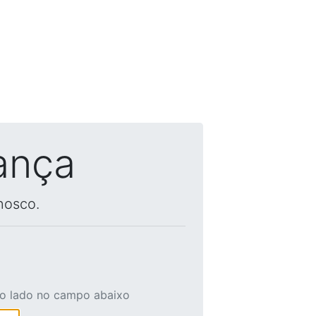
ança
nosco.
ao lado no campo abaixo