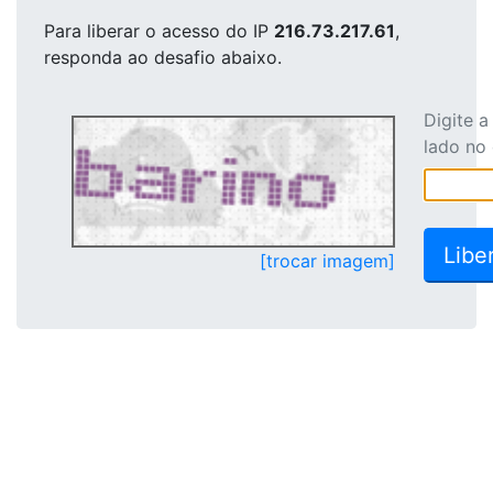
Para liberar o acesso
do IP
216.73.217.61
,
responda ao desafio abaixo.
Digite 
lado no
[trocar imagem]