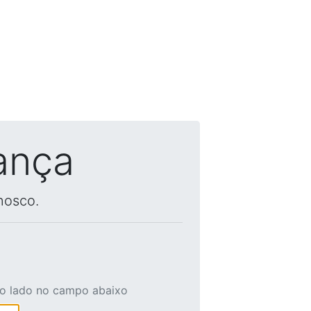
ança
nosco.
ao lado no campo abaixo