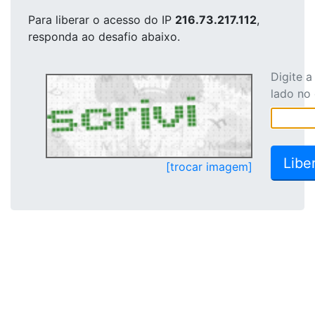
Para liberar o acesso
do IP
216.73.217.112
,
responda ao desafio abaixo.
Digite 
lado no
[trocar imagem]