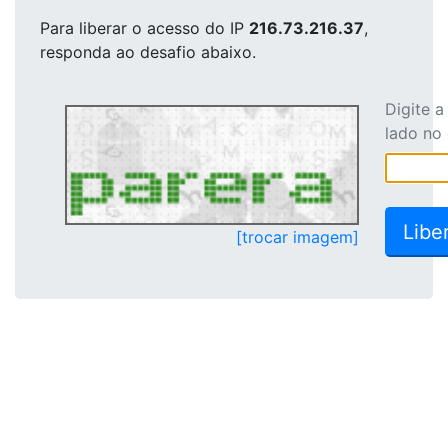
Para liberar o acesso
do IP
216.73.216.37
,
responda ao desafio abaixo.
Digite 
lado no
[trocar imagem]